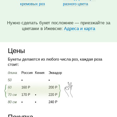
кремовых роз
разного цвета
Нужно сделать букет посложнее — приезжайте за
цветами в Ижевске:
Адреса и карта
Цены
Букеты делаются из любого числа роз, каждая роза
стоит:
длина
Россия
Кения
Эквадор
50
•
•
60
160 Р
200 Р
70 см
170 Р
•
220 Р
80 см
•
•
240 Р