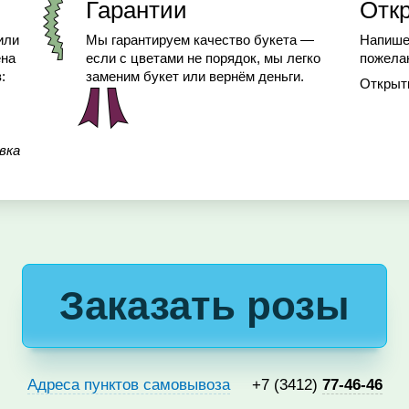
Гарантии
Отк
или
Мы гарантируем качество букета —
Напише
ена
если с цветами не порядок, мы легко
пожелан
:
заменим букет или вернём деньги.
Открыт
вка
Заказать розы
Адреса пунктов самовывоза
+7 (3412)
77-46-46