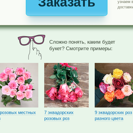
Заказать
узнаем 
доставк
Сложно понять, каким будет
букет? Смотрите примеры:
 розовых местных
7 эквадорских
9 эквадорских роз
з
розовых роз
разного цвета