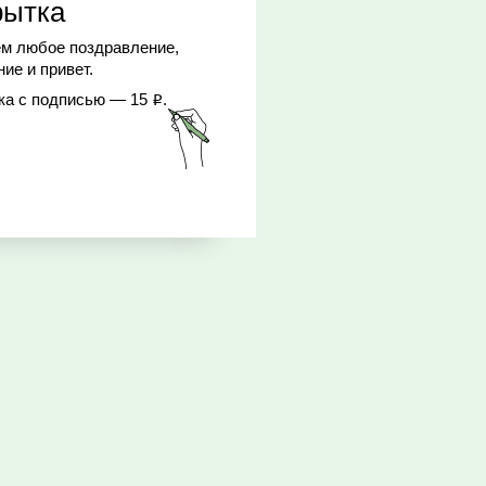
рытка
м любое поздравление,
ие и привет.
ка с подписью — 15
.
Р