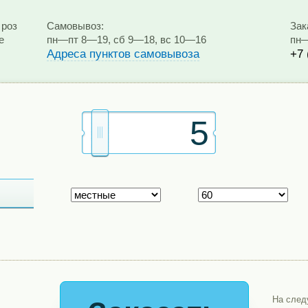
 роз
Самовывоз:
Зак
е
пн—пт 8—19, сб 9—18, вс 10—16
пн—
Адреса пунктов самовывоза
+7 
На сле