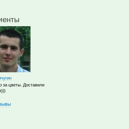
лиенты
ичугин
 за цветы. Доставили
)))
тзывы