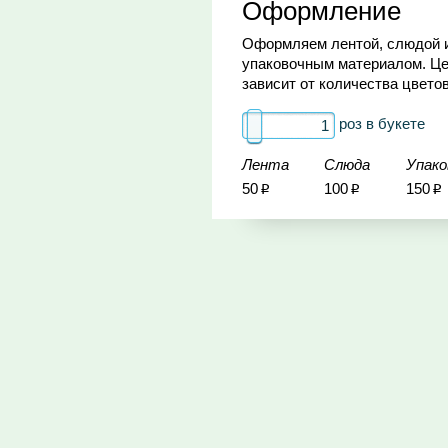
Оформление
Оформляем лентой, слюдой 
упаковочным материалом. Ц
зависит от количества цветов
роз в букете
Лента
Слюда
Упако
50
100
150
Р
Р
Р