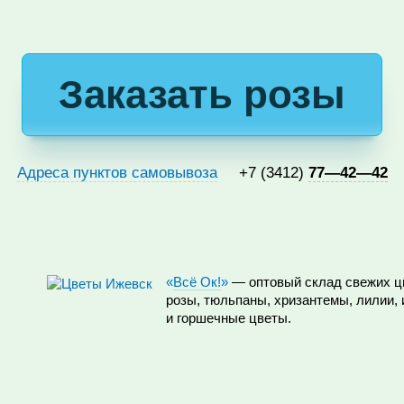
Заказать розы
Адреса пунктов самовывоза
+7 (3412)
77—42—42
«
Всё Ок!
»
— оптовый склад свежих цв
розы, тюльпаны, хризантемы, лилии,
и горшечные цветы.