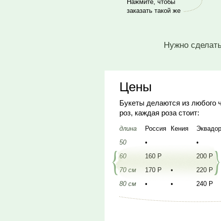
Нажмите, чтобы
заказать такой же
Нужно сделать
Цены
Букеты делаются из любого 
роз, каждая роза стоит:
длина
Россия
Кения
Эквадо
50
•
•
60
160 Р
200 Р
70 см
170 Р
•
220 Р
80 см
•
•
240 Р