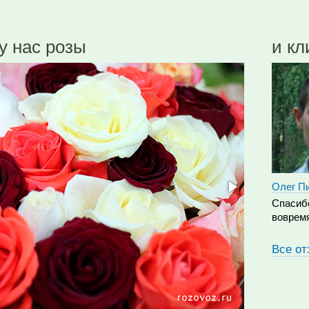
у нас розы
и к
Олег П
Спасибо
вовремя
Все о